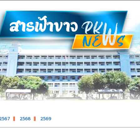
2567
||
2568
||
2569